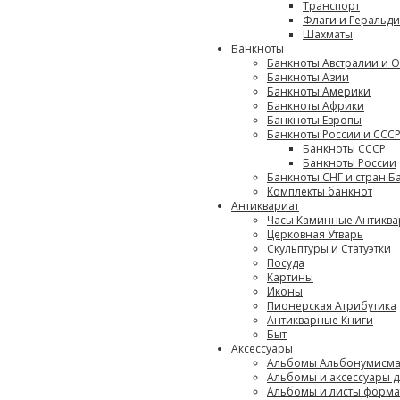
Транспорт
Флаги и Геральди
Шахматы
Банкноты
Банкноты Австралии и 
Банкноты Азии
Банкноты Америки
Банкноты Африки
Банкноты Европы
Банкноты России и ССС
Банкноты СССР
Банкноты России
Банкноты СНГ и стран Б
Комплекты банкнот
Антиквариат
Часы Каминные Антикв
Церковная Утварь
Скульптуры и Статуэтки
Посуда
Картины
Иконы
Пионерская Атрибутика
Антикварные Книги
Быт
Аксессуары
Альбомы Альбонумисмат
Альбомы и аксессуары д
Альбомы и листы формат