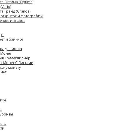
а Оптима (Optima)
Vario)
а Гранд (Grande)
 открыток и фотографий
ачков и знаков
др.
нет и банкнот
лы для монет
 Монет
ия Коллекционер
х Монет С Листами
одну монету
онет
тике
ны
 Бронзы
леты
сти