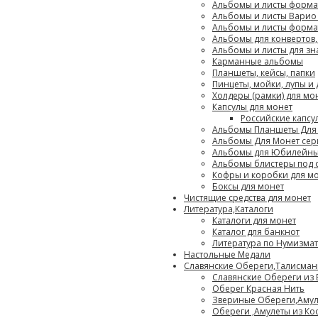
Альбомы и листы формат
Альбомы и листы Варио (
Альбомы и листы формат
Альбомы для конвертов,
Альбомы и листы для зн
Карманные альбомы
Планшеты, кейсы, папки
Пинцеты, мойки, лупы и 
Холдеры (рамки) для мо
Капсулы для монет
Российские капсу
Альбомы Планшеты Для
Альбомы Для Монет сер
Альбомы для Юбилейны
Альбомы блистеры под 
Кофры и коробки для м
Боксы для монет
Чистящие средства для монет
Литература,Каталоги
Каталоги для монет
Каталог для банкнот
Литература по Нумизма
Настольные Медали
Славянские Обереги,Талисма
Славянские Обереги из
Оберег Красная Нить
Звериные Обереги,Аму
Обереги ,Амулеты из Ко