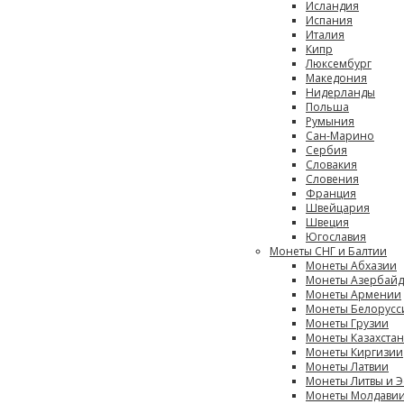
Исландия
Испания
Италия
Кипр
Люксембург
Македония
Нидерланды
Польша
Румыния
Сан-Марино
Сербия
Словакия
Словения
Франция
Швейцария
Швеция
Югославия
Монеты СНГ и Балтии
Монеты Абхазии
Монеты Азербай
Монеты Армении
Монеты Белорусси
Монеты Грузии
Монеты Казахста
Монеты Киргизии
Монеты Латвии
Монеты Литвы и 
Монеты Молдави