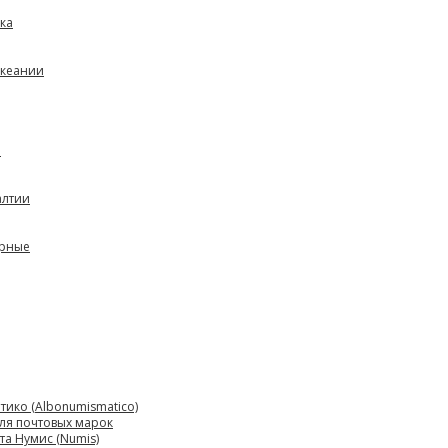
ка
Океании
Р
алтии
арные
ико (Albonumismatico)
ля почтовых марок
а Нумис (Numis)