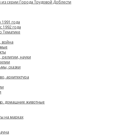
 из серии Города Трудовой Доблести
 1991 года
с 1992 года
о Тематике
, война
омые
кты
, религии, науки
тилии
мы, сказки
во, архитектура
ии
и
др. домашние животные
ты на марках
фауна