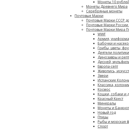
Монеты 10 рублей
Монеты Древнего Мира
Серебряные монеты
Почтовые Марки
Почтовые Марки СССР до
Почтовые Марки России 
Почтовые Марки Мира П
WWF
Армия, униформа
Бабочки и насек
Грибы, цветы, фру
Деятели политики
Динозавры и реп
Дисней, мульфиль
Европа-септ
Живопись, искусст
Звери
Испанские Колон
Классика, колони
Космос
Кошки, собаки и 
Красный Крест
Минералы
Монеты и Банкно
Новый год
Птицы
Рыбы и морская 
Спорт