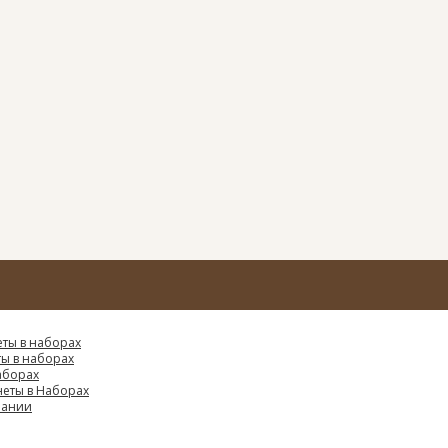
ты в наборах
ы в наборах
аборах
еты в Наборах
еании