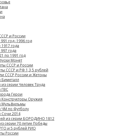
ровье
тана
ии
ана
СССР и России
991 год -1996 год
 1917 года
1997 года
21 по 1991 год
пуски Монет
ты СССР и России
ы СССР и РФ 1,3,5 рублей
ли СССР,России и Жетоны
й Биметалл
 из серии Человек Труда
 ГВС
орода Герои
й Конструкторы Оружия
й Мульфильмы
 ЧМ по Футболу
 Сочи 2014
блей из серии БОРОДИНО 1812
из серии 70 летие Победы
РГО и 5 рублей РИО
ты России