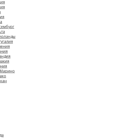
ция
лия
р
вия
ва
сембург
ьта
ерланды
тугалия
вения
ания
андия
вакия
ония
 Марино
ако
икан
да