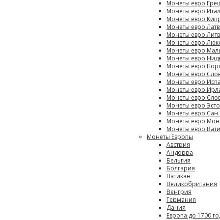
Монеты евро Гре
Монеты евро Ита
Монеты евро Кип
Монеты евро Лат
Монеты евро Лит
Монеты евро Люк
Монеты евро Мал
Монеты евро Нид
Монеты евро Пор
Монеты евро Сло
Монеты евро Исп
Монеты евро Ирл
Монеты евро Сло
Монеты евро Эст
Монеты евро Сан
Монеты евро Мон
Монеты евро Ват
Монеты Европы
Австрия
Андорра
Бельгия
Болгария
Ватикан
Великобритания
Венгрия
Германия
Дания
Европа до 1700 го