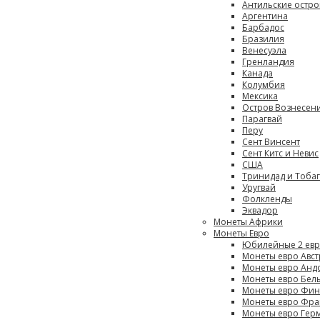
Антильские остро
Аргентина
Барбадос
Бразилия
Венесуэла
Гренландия
Канада
Колумбия
Мексика
Остров Вознесен
Парагвай
Перу
Сент Винсент
Сент Китс и Невис
США
Тринидад и Тоба
Уругвай
Фолкленды
Эквадор
Монеты Африки
Монеты Евро
Юбилейные 2 ев
Монеты евро Авс
Монеты евро Анд
Монеты евро Бел
Монеты евро Фи
Монеты евро Фра
Монеты евро Гер