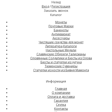
Назад
Вход
/
Регистрация
Заказать звонок
Каталог
Монеты
Почтовые Марки
Банкноты
Антиквариат
Аксессуары
Чистящие средства для монет
Литература,Каталоги
Настольные Медали
Славянские Обереги,Талисманы
Оловянные Солдатики и Бюсты из Олова
Бюсты и статуэтки из чугуна
Тюменские Сувениры
Статуэтки из кости,из Бивня Мамонта
Информация
Главная
О компании
Оплата и доставка
Гарантия
Скупка
Контакты