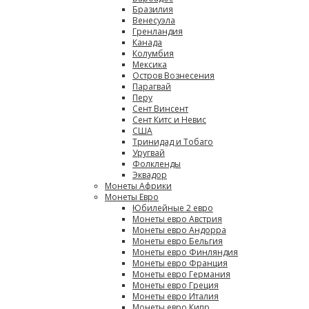
Бразилия
Венесуэла
Гренландия
Канада
Колумбия
Мексика
Остров Вознесения
Парагвай
Перу
Сент Винсент
Сент Китс и Невис
США
Тринидад и Тобаго
Уругвай
Фолкленды
Эквадор
Монеты Африки
Монеты Евро
Юбилейные 2 евро
Монеты евро Австрия
Монеты евро Андорра
Монеты евро Бельгия
Монеты евро Финляндия
Монеты евро Франция
Монеты евро Германия
Монеты евро Греция
Монеты евро Италия
Монеты евро Кипр