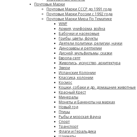
Почтовые Марки
Почтовые Марки СССР до 1991 года
Почтовые Марки России с 1992 года
Почтовые Марки Мира По Тематике
WWF
Армия, униформа, война
Бабочки и насекомые
Грибы, цветы, фрукты
Деятели политики, религии, науки
Динозавры и рептилии
Дисней, мульфильмы, сказки
Европа-септ
Живопись, искусство, архитектура
Звери
Испанские Колонии
Классика, колонии
Космос
Кошки, собаки и др. домашние животные
Красный Крест
Минералы
Монеты и Банкноты на марках
Новый год
Птицы
Рыбы и морская фауна
Спорт
Транспорт
Флаги и Геральдика
Шахматы