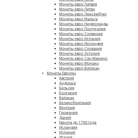
Монеты евро Латвия
Монеты евро Литва
Монеты евро Люксембург
Монеты евро Мальта
Монеты евро Нидерланды
Монеты евро Португалия
Монеты евро Словения
Монеты евро Испания
Монеты евро Ирландия
Монеты евро Словакия
Монеты евро Эстония
Монеты евро Сан Марино
Монеты евро Монако
Монеты евро Ватикан
Монеты Европы
Австрия
Андорра
Бельгия
Болгария
Ватикан
Великобритания
Венгрия
Германия
Дания
Европа до 1700 года
Исландия
Испания
Италия