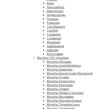
Кипр
Люксембург
Македония
Нидерланды
Польша
Румыния
Сан-Марино
Сербия
Словакия
Словения
Франция
Швейцария
Швеция
Югославия
Монеты СНГ и Балтии
Монеты Абхазии
Монеты Азербайджана
Монеты Армении
Монеты Белоруссии (Беларуси)
Монеты Грузии
Монеты Казахстана
Монеты Киргизии
Монеты Латвии
Монеты Литвы и Эстонии
Монеты Молдавии
Монеты Приднестровье
Монеты Таджикистана
Монеты Туркмении