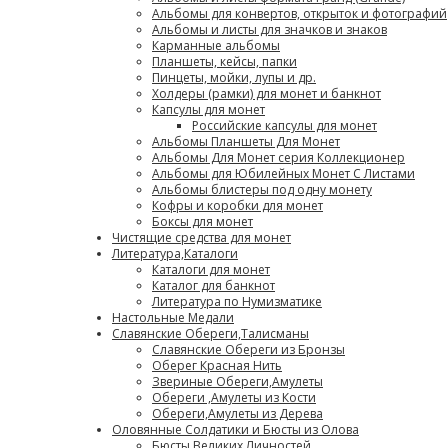
Альбомы для конвертов, открыток и фотографий
Альбомы и листы для значков и знаков
Карманные альбомы
Планшеты, кейсы, папки
Пинцеты, мойки, лупы и др.
Холдеры (рамки) для монет и банкнот
Капсулы для монет
Российские капсулы для монет
Альбомы Планшеты Для Монет
Альбомы Для Монет серия Коллекционер
Альбомы для Юбилейных Монет С Листами
Альбомы блистеры под одну монету
Кофры и коробки для монет
Боксы для монет
Чистящие средства для монет
Литература,Каталоги
Каталоги для монет
Каталог для банкнот
Литература по Нумизматике
Настольные Медали
Славянские Обереги,Талисманы
Славянские Обереги из Бронзы
Оберег Красная Нить
Звериные Обереги,Амулеты
Обереги ,Амулеты из Кости
Обереги,Амулеты из Дерева
Оловянные Солдатики и Бюсты из Олова
Бюсты Великих Личностей