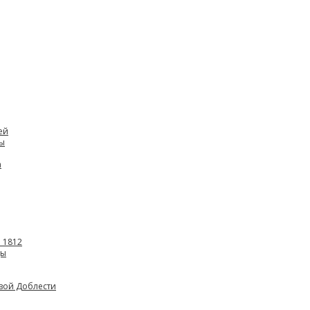
ей
ны
а
 1812
ды
овой Доблести