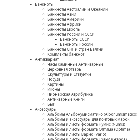
Банкноты
Банкноты Австралии и Океании
Банкноты Азии
Банкноты Америки
Банкноты Африки
Банкноты Европы
Банкноты России и СССР
Банкноты СССР
Банкноты России
Банкноты СНГ и стран Балтии
Комплекты банкнот
Антиквариат
Часы Каминные Антикварные
Церковная Утварь
Скульптуры и Статуэтки
Посуда
Картины
Иконы
Пионерская Атрибутика
Антикварные Книги
Быт
Аксессуары
Альбомы Альбонумисматико (Albonumismatico)
Альбомы и аксессуары для почтовых марок
Альбомы и листы формата Нумис (Numis)
Альбомы и листы формата Оптима (Optima)
Альбомы и листы Варио (Vario)
Альбомы и листы формата Гранд (Grande)