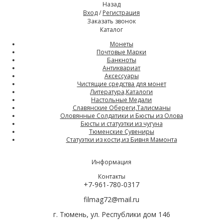
Назад
Вход
/
Регистрация
Заказать звонок
Каталог
Монеты
Почтовые Марки
Банкноты
Антиквариат
Аксессуары
Чистящие средства для монет
Литература,Каталоги
Настольные Медали
Славянские Обереги,Талисманы
Оловянные Солдатики и Бюсты из Олова
Бюсты и статуэтки из чугуна
Тюменские Сувениры
Статуэтки из кости,из Бивня Мамонта
Информация
Контакты
+7-961-780-0317
filmag72@mail.ru
г. Тюмень, ул. Республики дом 146