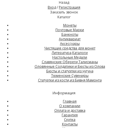
Назад
Вход
/
Регистрация
Заказать звонок
Каталог
Монеты
Почтовые Марки
Банкноты
Антиквариат
Аксессуары
Чистящие средства для монет
Литература,Каталоги
Настольные Медали
Славянские Обереги,Талисманы
Оловянные Солдатики и Бюсты из Олова
Бюсты и статуэтки из чугуна
Тюменские Сувениры
Статуэтки из кости,из Бивня Мамонта
Информация
Главная
О компании
Оплата и доставка
Гарантия
Скупка
Контакты